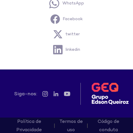
WhatsApp
Facebook
twitter
linkedin
Siga-nos:
Política de
Termos de
Código de
|
|
Privacidade
uso
conduta