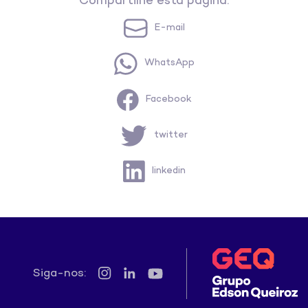
Compartilhe esta página:
E-mail
WhatsApp
Facebook
twitter
linkedin
Siga-nos: